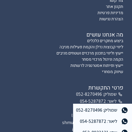
צור קשר
תקנון אתר
מדיניות פרטיות
הצהרת נגישות
מה אנחנו עושים
ביצוע מחקרים כלכלים
ליווי קבוצות נדלן והקמת פעילות מניבה
ייעוץ וליווי בתכנון מרכזים ושטחים מניבים
הקמה וניהול מרכזי מסחר
ייעוץ ופיתוח אסטרטגיה לרשתות
שיווק מסחרי
פרטי התקשרות
שמוליק: 052-8270496
ליאור: 054-5287872
איתי: 052-8932131
שמוליק: 052-8270496
lior@pitronot-ltd.com
ליאור: 054-5287872
shmulik@pitronot-ltd.com
itai@pitronot-ltd.com