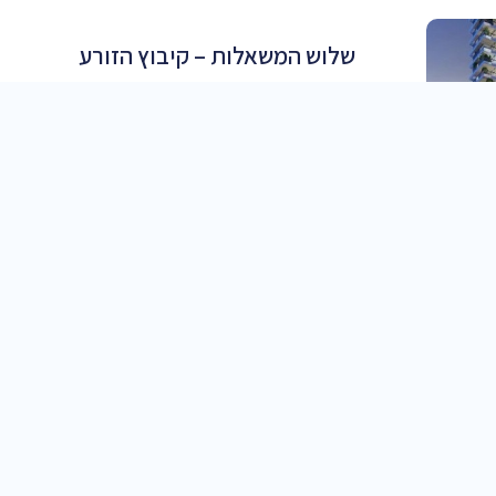
שלוש המשאלות – קיבוץ הזורע
בכניסה לקיבוץ הזורע, בלב הטבע יבנה מחדש
מתחם שלושת המשאלות ויכלול כ- 6,000 מ״ר
מסחר משולב משרדים. תמהיל המרכז המסחרי
המחודש מותאם ספציפית לתושבי האזור
קרא עוד
 בליבו של
ם המפואר