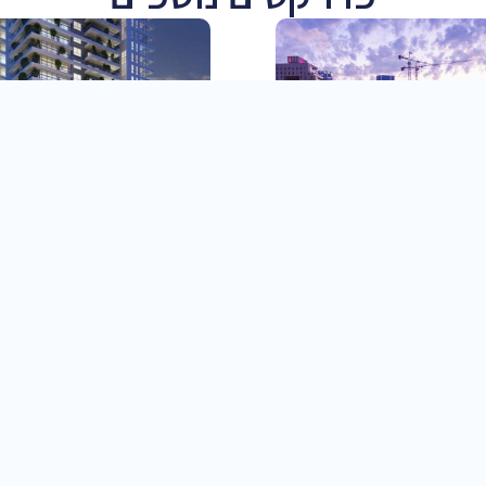
PI – עיר ימים
מרכז VIVA – חדרה
מ"ר של מסחר טבולים בירוק אינסופי בתוך
מרכז מסחרי הממוקם בלב העיר חדרה.
וחדשני וכל זאת בסמוך לחוף הים.
המרכז המסחרי מוקם מגדל המגורי
ות ליוותה את הפרויקט טרם העליה
והגבוהה בחדרה. 8,000 מ״ר שטחי מסחר
לקרקע, במהלך
קרא עוד
קרא עוד