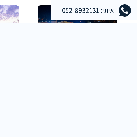
איתי: 052-8932131
מול החוף VILLAGE
ANO
כפר קניות, בילויים ומשרדים הממוקם על כביש
8,500 
החוף בכניסה לחדרה ובו חנויות מתחום האופנה,
פארק ענק 
הפנאי וההסעדה, מתחם משחקים גדול וחדשני
חברת פתרונ
לילדים ובריכת גלישת גלים הראשונה
קרא עוד